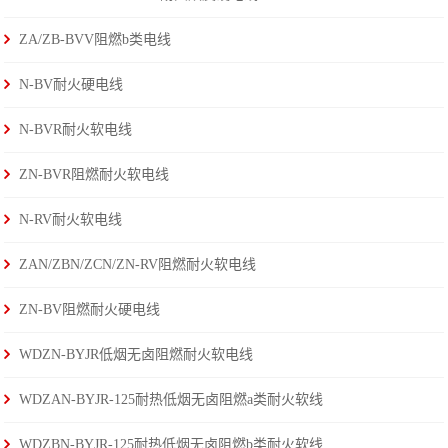
ZA/ZB-BVV阻燃b类电线
N-BV耐火硬电线
N-BVR耐火软电线
ZN-BVR阻燃耐火软电线
N-RV耐火软电线
ZAN/ZBN/ZCN/ZN-RV阻燃耐火软电线
ZN-BV阻燃耐火硬电线
WDZN-BYJR低烟无卤阻燃耐火软电线
WDZAN-BYJR-125耐热低烟无卤阻燃a类耐火软线
WDZBN-BYJR-125耐热低烟无卤阻燃b类耐火软线