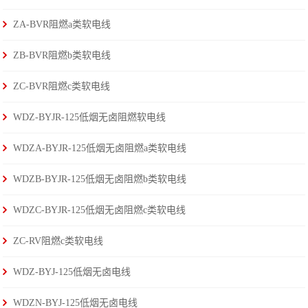
ZA-BVR阻燃a类软电线
ZB-BVR阻燃b类软电线
ZC-BVR阻燃c类软电线
WDZ-BYJR-125低烟无卤阻燃软电线
WDZA-BYJR-125低烟无卤阻燃a类软电线
WDZB-BYJR-125低烟无卤阻燃b类软电线
WDZC-BYJR-125低烟无卤阻燃c类软电线
ZC-RV阻燃c类软电线
WDZ-BYJ-125低烟无卤电线
WDZN-BYJ-125低烟无卤电线