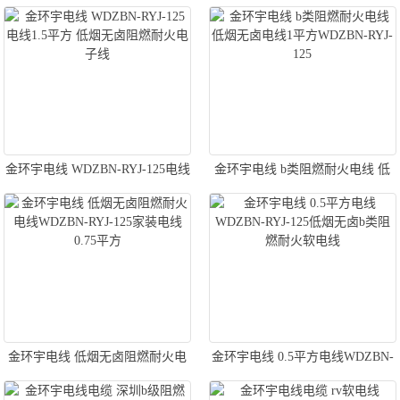
电线4平方铜芯电线 低烟无卤电线
WDZBN-RYJ-125低烟无卤阻燃耐
火电线
金环宇电线 WDZBN-RYJ-125电线
金环宇电线 b类阻燃耐火电线 低
1.5平方 低烟无卤阻燃耐火电子线
烟无卤电线1平方WDZBN-RYJ-
125
金环宇电线 低烟无卤阻燃耐火电
金环宇电线 0.5平方电线WDZBN-
线WDZBN-RYJ-125家装电线0.75
RYJ-125低烟无卤b类阻燃耐火软