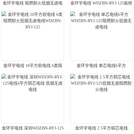
金环宇电线 阻燃耐火低烟无卤电
金环宇电线 WDZBN-RYJ-125装修
线WDZBN-RYJ-125铜芯电线25平
用线16平方低烟无卤阻燃耐火电
方
线
金环宇电线 10平方软电线 b类阻
金环宇电线 单芯电线6平方
燃耐火低烟无卤电线WDZBN-
WDZBN-RYJ-125阻燃耐火低烟无
RYJ-125
卤电线
金环宇电线 深圳WDZBN-RYJ-125
金环宇电线 2.5平方铜芯电线