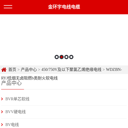
金环宇电线电缆
首页
>
产品中心
>
450/750V及以下聚氯乙烯绝缘电线
>
WDZBN-
RYJ低烟无卤阻燃b类耐火软电线
产品中心
BVR单芯软线
BVV硬电线
BV电线