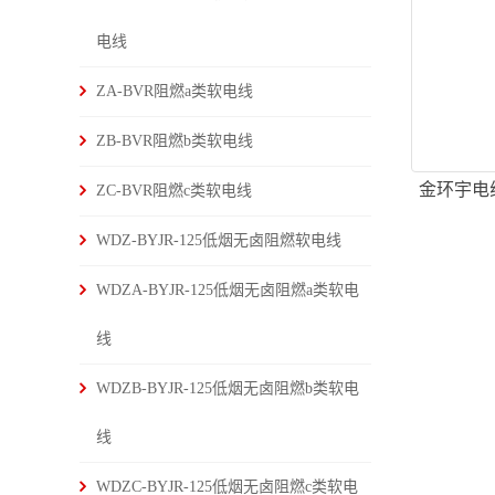
电线
ZA-BVR阻燃a类软电线
ZB-BVR阻燃b类软电线
金环宇电线
ZC-BVR阻燃c类软电线
WDZ-BYJR-125低烟无卤阻燃软电线
WDZA-BYJR-125低烟无卤阻燃a类软电
线
WDZB-BYJR-125低烟无卤阻燃b类软电
线
WDZC-BYJR-125低烟无卤阻燃c类软电