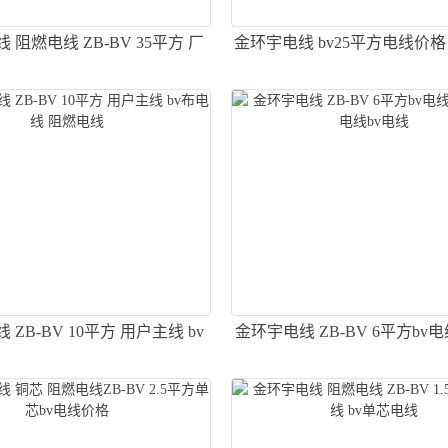
 阻燃电线 ZB-BV 35平方 厂
金环宇电线 bv25平方电线价格
房装修 bv 布电线价格
ZB-BV 25平方
ZB-BV 10平方 用户主线 bv
金环宇电线 ZB-BV 6平方bv
布电线 阻燃电线
燃电线bv电线