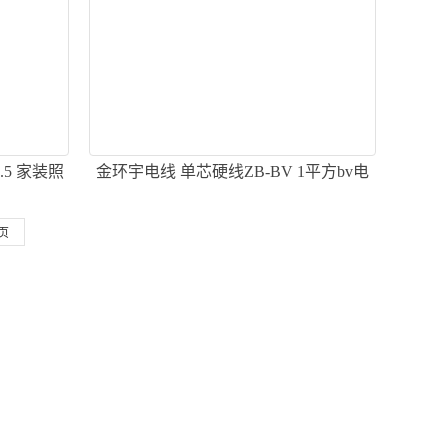
.5 家装照
金环宇电线 单芯硬线ZB-BV 1平方bv电
线价格 深圳厂家
页