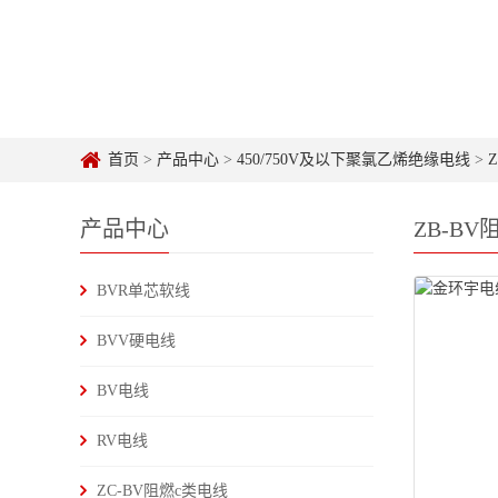
首页
>
产品中心
>
450/750V及以下聚氯乙烯绝缘电线
>
产品中心
ZB-B
BVR单芯软线
BVV硬电线
BV电线
RV电线
ZC-BV阻燃c类电线