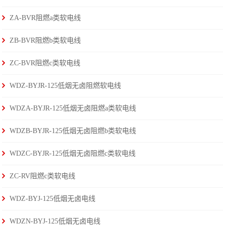
ZA-BVR阻燃a类软电线
ZB-BVR阻燃b类软电线
ZC-BVR阻燃c类软电线
WDZ-BYJR-125低烟无卤阻燃软电线
WDZA-BYJR-125低烟无卤阻燃a类软电线
WDZB-BYJR-125低烟无卤阻燃b类软电线
WDZC-BYJR-125低烟无卤阻燃c类软电线
ZC-RV阻燃c类软电线
WDZ-BYJ-125低烟无卤电线
WDZN-BYJ-125低烟无卤电线