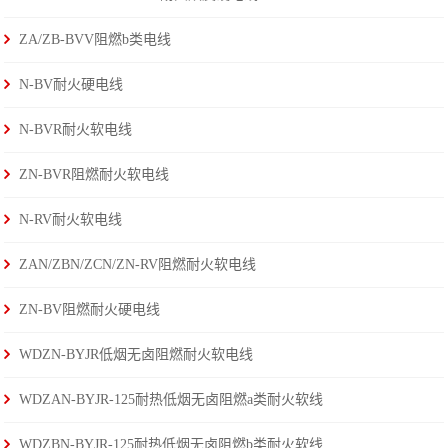
ZA/ZB-BVV阻燃b类电线
N-BV耐火硬电线
N-BVR耐火软电线
ZN-BVR阻燃耐火软电线
N-RV耐火软电线
ZAN/ZBN/ZCN/ZN-RV阻燃耐火软电线
ZN-BV阻燃耐火硬电线
WDZN-BYJR低烟无卤阻燃耐火软电线
WDZAN-BYJR-125耐热低烟无卤阻燃a类耐火软线
WDZBN-BYJR-125耐热低烟无卤阻燃b类耐火软线