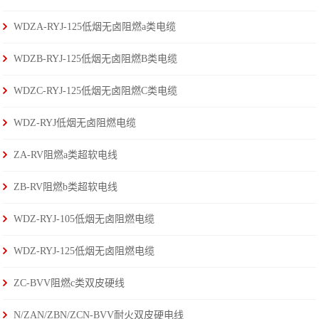
WDZA-RYJ-125低烟无卤阻燃a类电缆
WDZB-RYJ-125低烟无卤阻燃B类电缆
WDZC-RYJ-125低烟无卤阻燃C类电缆
WDZ-RYJ低烟无卤阻燃电缆
ZA-RV阻燃a类超软电线
ZB-RV阻燃b类超软电线
WDZ-RYJ-105低烟无卤阻燃电缆
WDZ-RYJ-125低烟无卤阻燃电缆
ZC-BVV阻燃c类双皮硬线
N/ZAN/ZBN/ZCN-BVV耐火双皮硬电线