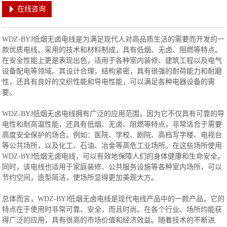
在线咨询
WDZ-BYJ低烟无卤电线是为满足现代人对高品质生活的需要而开发的一
款优质电线。采用的技术和材料制成，具有低烟、无卤、阻燃等特点。
在安全性能上更是表现出色，适用于各种室内装修、建筑工程以及电气
设备配电等领域。其设计合理，结构紧密，具有很强的耐荷能力和耐磨
性，还具有良好的交织性能和导电性能，可以满足各种电器设备的需
要。
WDZ-BYJ低烟无卤电线拥有广泛的应用范围，因为它不仅具有可靠的导
电性和耐高温性能，还具有低烟、无卤、阻燃等特点，非常适合于需要
高度安全保护的场合。例如：医院、学校、剧院、高档写字楼、电视台
等公共场所，以及化工、石油、冶金等高危工业场所。在这些场所使用
WDZ-BYJ低烟无卤电线，可以有效地保障人们的身体健康和生命安全。
同时，该电线也适用于家庭装修、公共服务设施等各种室内场所，可以
节约空间，造型简洁，使场所显得更加美观大方。
总体而言，WDZ-BYJ低烟无卤电线是现代电线产品中的一款产品，它的
特点在于使用时非常可靠、安全，而且时尚。在各个行业、场所均能获
得广泛的应用，具有很高的市场价值和经济效益。随着技术的不断进