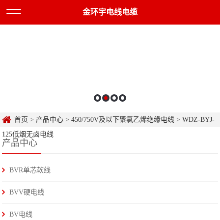
金环宇电线电缆
首页
>
产品中心
>
450/750V及以下聚氯乙烯绝缘电线
>
WDZ-BYJ-
125低烟无卤电线
产品中心
BVR单芯软线
BVV硬电线
BV电线